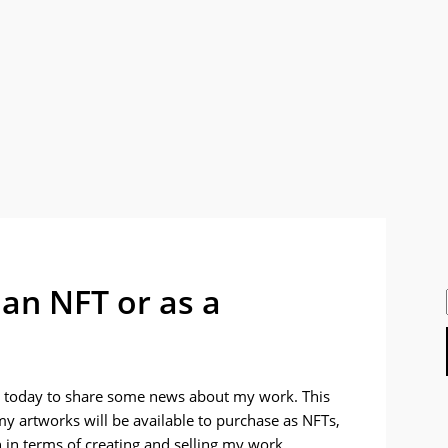
 an NFT or as a
you today to share some news about my work. This
my artworks will be available to purchase as NFTs,
h in terms of creating and selling my work.