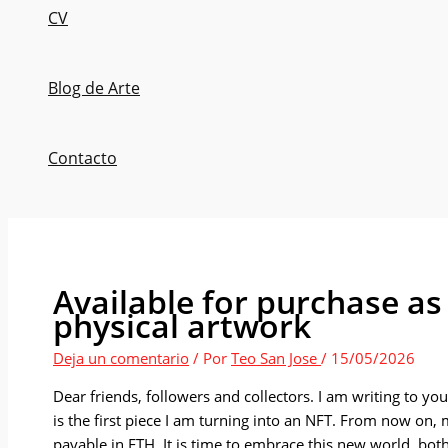
CV
Blog de Arte
Contacto
Available for purchase as
physical artwork
Deja un comentario
/ Por
Teo San Jose
/
15/05/2026
Dear friends, followers and collectors. I am writing to 
is the first piece I am turning into an NFT. From now on, 
payable in ETH. It is time to embrace this new world, bot