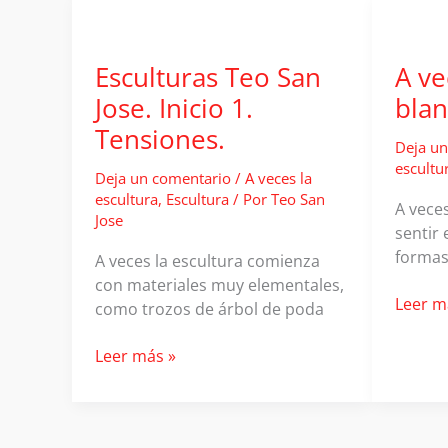
mirar?
Esculturas Teo San
A ve
Jose. Inicio 1.
bla
Tensiones.
Deja un
escultu
Deja un comentario
/
A veces la
escultura
,
Escultura
/ Por
Teo San
A veces
Jose
sentir 
formas
A veces la escultura comienza
con materiales muy elementales,
A
Leer m
como trozos de árbol de poda
veces
el
Esculturas
Leer más »
color
Teo
blanco
San
Jose.