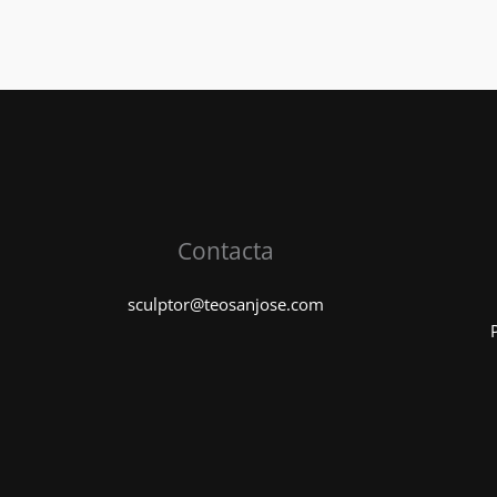
Inicio
1.
Tensiones.
Contacta
sculptor@teosanjose.com