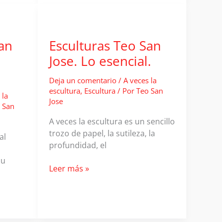
an
Esculturas Teo San
Jose. Lo esencial.
Deja un comentario
/
A veces la
escultura
,
Escultura
/ Por
Teo San
 la
Jose
 San
A veces la escultura es un sencillo
trozo de papel, la sutileza, la
al
profundidad, el
su
Esculturas
Leer más »
Teo
San
Jose.
Lo