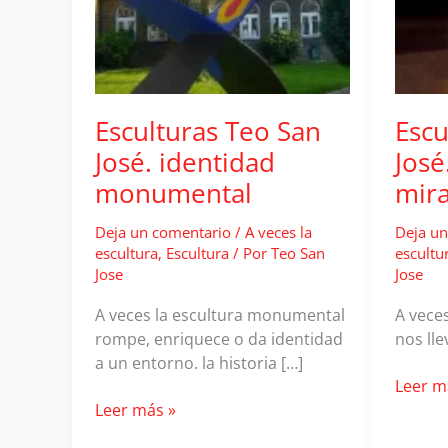
Esculturas Teo San
Escu
José. identidad
José
monumental
mira
Deja un comentario
/
A veces la
Deja un
escultura
,
Escultura
/ Por
Teo San
escultu
Jose
Jose
A veces la escultura monumental
A veces
rompe, enriquece o da identidad
nos lle
a un entorno. la historia […]
Escult
Leer m
Esculturas
Teo
Leer más »
Teo
San