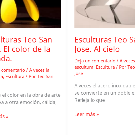
lturas Teo San
Esculturas Teo S
. El color de la
Jose. Al cielo
da.
Deja un comentario
/
A veces
escultura
,
Escultura
/ Por
Teo
 comentario
/
A veces la
Jose
ra
,
Escultura
/ Por
Teo San
A veces el acero inoxidabl
se convierte en un doble e
 el color en la obra de arte
Refleja lo que
va a otra emoción, cálida,
Esculturas
Leer más »
uras
ás »
Teo
San