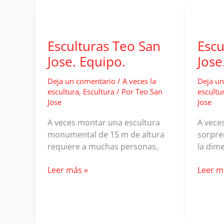
San
José.
José.
El
identidad
color
monumental
de
Esculturas Teo San
Escu
la
Jose. Equipo.
Jose
mirada
Deja un comentario
/
A veces la
Deja un
escultura
,
Escultura
/ Por
Teo San
escultu
Jose
Jose
A veces montar una escultura
A vece
monumental de 15 m de altura
sorpre
requiere a muchas personas,
la dim
Esculturas
Escult
Leer más »
Leer m
Teo
Teo
San
San
Jose.
Jose.
Equipo.
¿Cómo