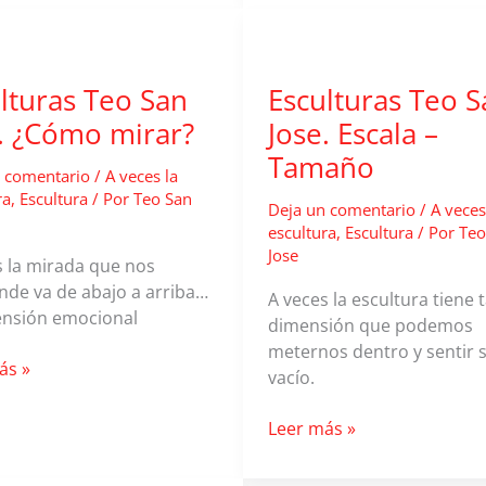
Jose.
Al
cielo
lturas Teo San
Esculturas Teo S
. ¿Cómo mirar?
Jose. Escala –
.
Tamaño
 comentario
/
A veces la
ra
,
Escultura
/ Por
Teo San
Deja un comentario
/
A veces
escultura
,
Escultura
/ Por
Teo
Jose
s la mirada que nos
nde va de abajo a arriba…
A veces la escultura tiene t
ensión emocional
dimensión que podemos
meternos dentro y sentir 
uras
ás »
vacío.
Esculturas
Leer más »
Teo
San