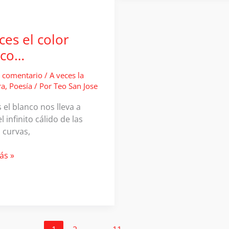
Jose.
Escala
–
ces el color
Tamaño
nco…
 comentario
/
A veces la
ra
,
Poesía
/ Por
Teo San Jose
 el blanco nos lleva a
el infinito cálido de las
 curvas,
ás »
…