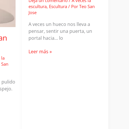
Deja un comentario
/
A veces la
escultura
,
Escultura
/ Por
Teo San
Jose
A veces un hueco nos lleva a
pensar, sentir una puerta, un
an
portal hacia… lo
Esculturas
Leer más »
Teo
 la
 San
San
Jose.
La
e pulido
apertura
spejo.
de
un
Torii