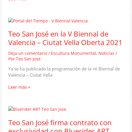
Especial
de
la
Bienal
de
Teo San José en la V Biennal de
Valencia
Valencia – Ciutat Vella Oberta 2021
Deja un comentario
/
Escultura Monumental
,
Noticias
/
Por
Teo San Jose
Ya se ha publicado la programación de la «V Biennal de
Valencia – Ciutat Vella
Teo
Leer más »
San
José
en
la
V
Teo San José firma contrato con
Biennal
exclusividad con Bluerider ART,
de