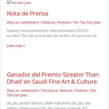
Especial
en
Nota de Prensa
Sculpture
Network
Deja un comentario
/
Noticias
,
Premios
/ Por
Teo San Jose
Nuevos reconocimientos internacionales 2025 El
escultor Teo San José acaba de recibir dos premios de
Nota
Leer más »
de
Prensa
Ganador del Premio ‘Greater Than
Dhad’ en Saudi Fine Art & Culture
Deja un comentario
/
Escultura
,
Noticias
,
Premios
/ Por
Teo San Jose
[et_pb_section admin_label=»section»] [et_pb_row
admin_label=»row»] [et_pb_column type=»4_4″]