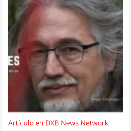
an
NFT
or
as
a
physical
artwork
Artículo en DXB News Network