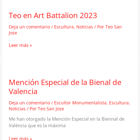
desde
Madrid
Teo en Art Battalion 2023
a
Venecia
Deja un comentario
/
Escultura
,
Noticias
/ Por
Teo San
Jose
Teo
Leer más »
en
Art
Battalion
2023
Mención Especial de la Bienal de
Valencia
Deja un comentario
/
Escultor Monumentalista
,
Escultura
,
Noticias
/ Por
Teo San Jose
Me han otorgado la Mención Especial en la Biennal de
València que es la máxima
Mención
Leer más »