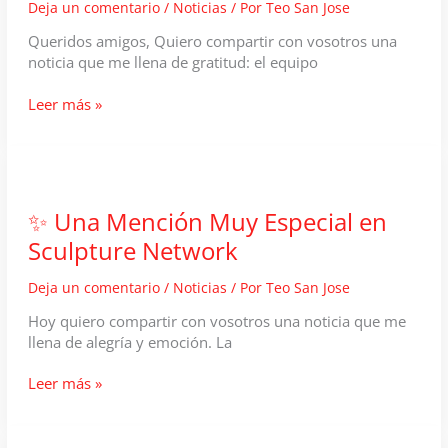
Deja un comentario
/
Noticias
/ Por
Teo San Jose
Queridos amigos, Quiero compartir con vosotros una
noticia que me llena de gratitud: el equipo
Artículo
Leer más »
en
DXB
News
Network
✨ Una Mención Muy Especial en
Sculpture Network
Deja un comentario
/
Noticias
/ Por
Teo San Jose
Hoy quiero compartir con vosotros una noticia que me
llena de alegría y emoción. La
✨
Leer más »
Una
Mención
Muy