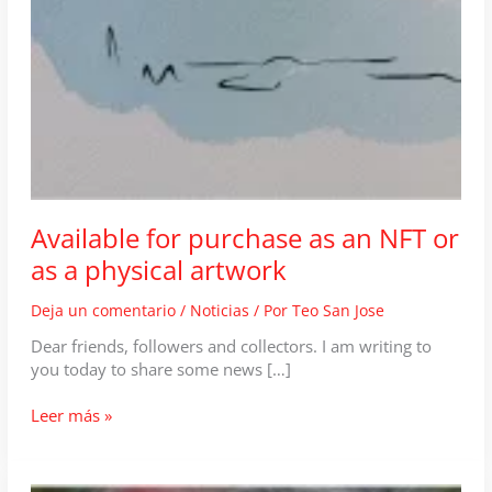
Available for purchase as an NFT or
as a physical artwork
Deja un comentario
/
Noticias
/ Por
Teo San Jose
Dear friends, followers and collectors. I am writing to
you today to share some news […]
Available
Leer más »
for
purchase
as