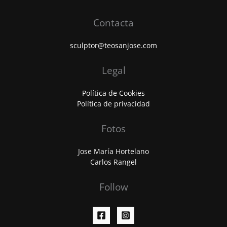
de
las
Contacta
galerías
de
sculptor@teosanjose.com
Arte
más
grandes
Legal
de
Asia
Política de Cookies
Política de privacidad
Fotos
Jose María Hortelano
Carlos Rangel
Follow