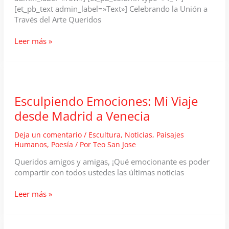
[et_pb_text admin_label=»Text»] Celebrando la Unión a
Través del Arte Queridos
Ganador
Leer más »
del
Premio
‘Greater
Than
Dhad’
Esculpiendo Emociones: Mi Viaje
en
desde Madrid a Venecia
Saudi
Fine
Deja un comentario
/
Escultura
,
Noticias
,
Paisajes
Art
Humanos
,
Poesía
/ Por
Teo San Jose
&
Culture
Queridos amigos y amigas, ¡Qué emocionante es poder
compartir con todos ustedes las últimas noticias
Esculpiendo
Leer más »
Emociones:
Mi
Viaje