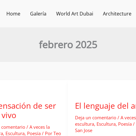
Home
Galería
World Art Dubai
Architecture
febrero 2025
ensación de ser
El lenguaje del 
 vivo
Deja un comentario
/
A veces
escultura
,
Escultura
,
Poesía
/
 comentario
/
A veces la
San Jose
ra
,
Escultura
,
Poesía
/ Por
Teo