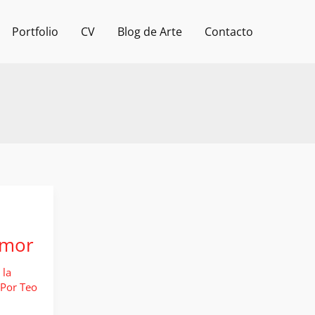
Portfolio
CV
Blog de Arte
Contacto
amor
 la
 Por
Teo