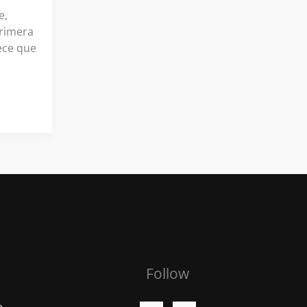
e,
primera
ece que
Follow
o