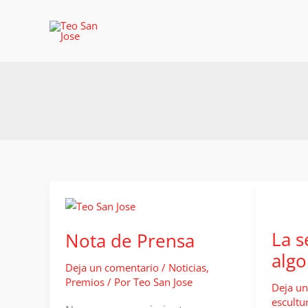
Ir
al
contenido
La s
Nota de Prensa
algo
Deja un comentario
/
Noticias
,
Premios
/ Por
Teo San Jose
Deja un
escultu