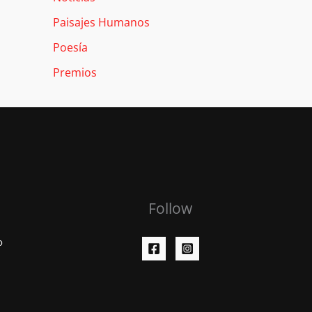
Paisajes Humanos
Poesía
Premios
Follow
o