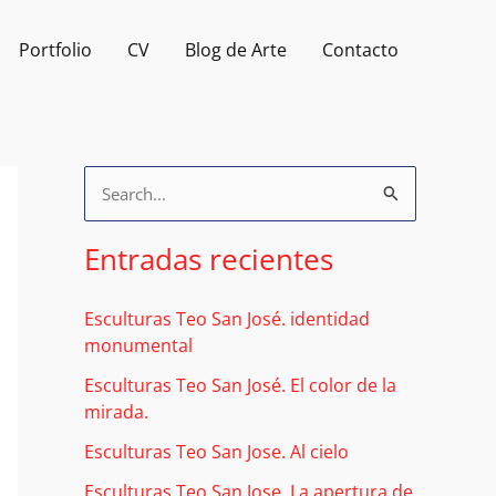
Portfolio
CV
Blog de Arte
Contacto
B
u
Entradas recientes
s
c
Esculturas Teo San José. identidad
a
monumental
r
Esculturas Teo San José. El color de la
p
mirada.
o
Esculturas Teo San Jose. Al cielo
r
Esculturas Teo San Jose. La apertura de