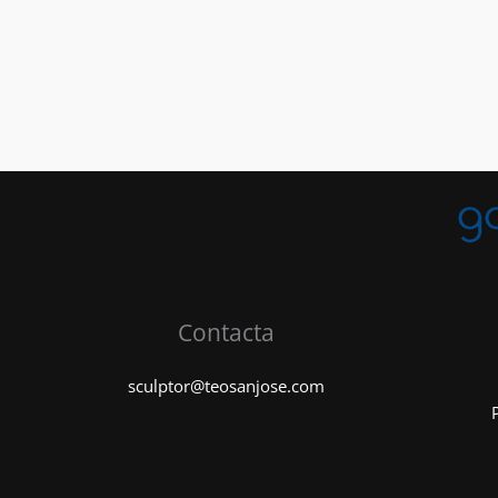
Contacta
sculptor@teosanjose.com