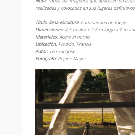
Nota
: Todas las imágenes que aparecen en estas
realizadas y colocadas en sus lugares definitivos.
Título de la escultura
: Caminando con fuego.
Dimensiones
: 4,5 m alto x 2,8 m largo x 2 m a
Materiales
: Acero al horno.
Ubicación
: Privado. Francia.
Autor
: Teo San Jose
Fotógrafo
: Regine Mayer